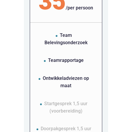
35
/
per persoon
Team
Belevingsonderzoek
Teamrapportage
Ontwikkeladviezen op
maat
Startgesprek 1,5 uur
(voorbereiding)
Doorpakgesprek 1,5 uur