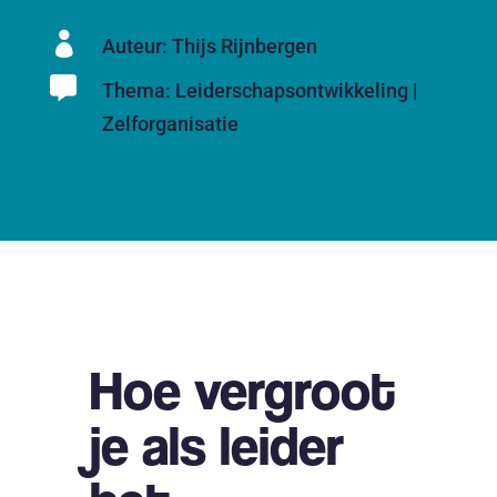

Auteur: Thijs Rijnbergen

Thema:
Leiderschapsontwikkeling
|
Zelforganisatie
Hoe vergroot
je als leider