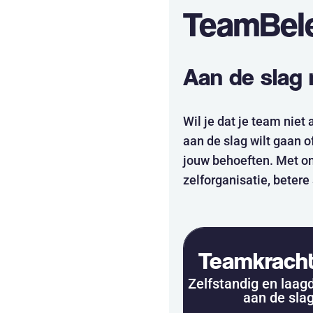
TeamBel
Aan de slag
Wil je dat je team niet
aan de slag wilt gaan o
jouw behoeften. Met on
zelforganisatie, beter
Teamkrach
Zelfstandig en laag
aan de sla