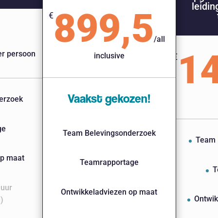
leidi
899,5
€
/
all
14
er persoon
inclusive
€
Vaakst gekozen!
erzoek
ge
Team Belevingsonderzoek
Team 
op maat
Teamrapportage
T
 uur
Ontwikkeladviezen op maat
Ontwik
)