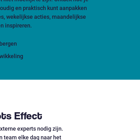
oudig en praktisch kunt aanpakken
es, wekelijkse acties, maandelijkse
n inspireren.
nbergen
wikkeling
ots Effect
xterne experts nodig zijn.
een team elke dag naar het