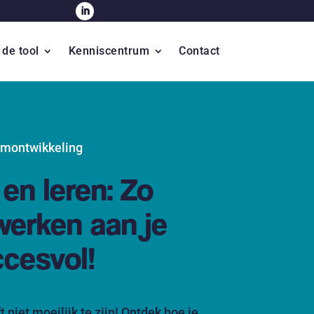
 de tool
Kenniscentrum
Contact
eamontwikkeling
en leren: Zo
werken aan je
cesvol!
niet moeilijk te zijn! Ontdek hoe je