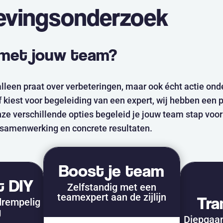
evingsonderzoek
 met jouw team?
 alleen praat over verbeteringen, maar ook écht actie ond
f kiest voor begeleiding van een expert, wij hebben een
ze verschillende opties begeleid je jouw team stap voo
e samenwerking en concrete resultaten.
Boost je team
t DIY
Zelfstandig met een
teamexpert aan de zijlijn
Tra
drempelig
g
Diepgaan