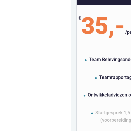
35,-
€
/
p
Team Belevingsond
Teamrapporta
Ontwikkeladviezen 
Startgesprek 1,5
(voorbereiding