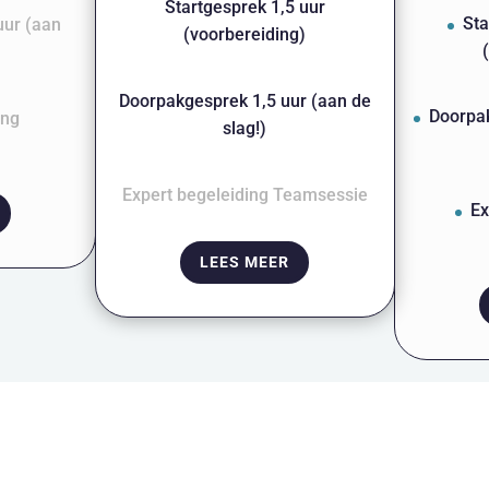
Startgesprek 1,5 uur
Sta
uur (aan
(voorbereiding)
Doorpakgesprek 1,5 uur (aan de
Doorpak
ing
slag!)
Expert begeleiding Teamsessie
Ex
LEES MEER