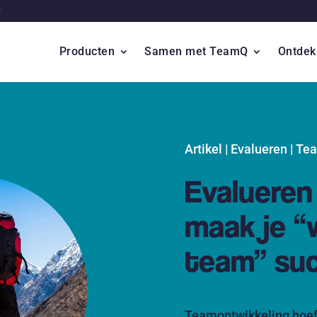
Producten
Samen met TeamQ
Ontdek
Artikel | Evalueren | T
Evalueren 
maak je “
team” suc
Teamontwikkeling hoeft 