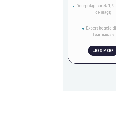
Doorpakgesprek 1,5 
de slag!)
Expert begeleid
Teamsessie
LEES MEER