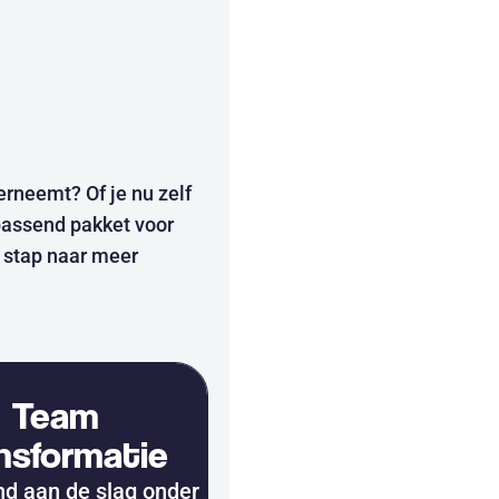
erneemt? Of je nu zelf
 passend pakket voor
r stap naar meer
Team
nsformatie
d aan de slag onder