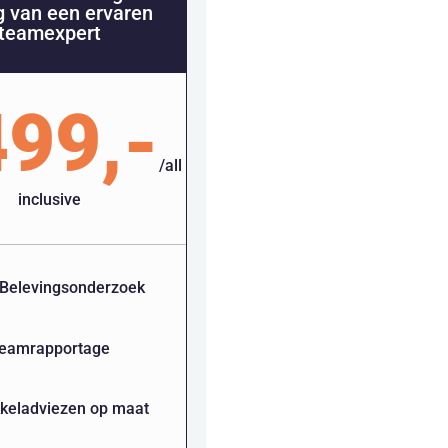
ng van een ervaren
teamexpert
99,-
/
all
inclusive
Belevingsonderzoek
eamrapportage
keladviezen op maat