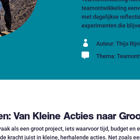
teamontwikkeling eenv
met dagelijkse reflecti
experimenten die blijve

Auteur: Thijs Rij

Thema:
Teamont
en: Van Kleine Acties naar Gro
ak als een groot project, iets waarvoor tijd, budget en e
 de kracht juist in kleine, herhalende acties. Net zoals 