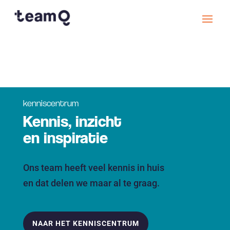
kenniscentrum
Kennis, inzicht
en inspiratie
Ons team heeft veel kennis in huis
en dat delen we maar al te graag.
NAAR HET KENNISCENTRUM