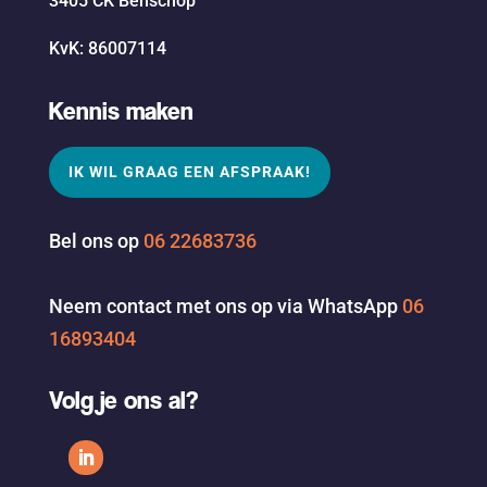
3405 CK Benschop
KvK: 86007114
Kennis maken
IK WIL GRAAG EEN AFSPRAAK!
Bel ons op
06 22683736
Neem contact met ons op via WhatsApp
06
16893404
Volg je ons al?