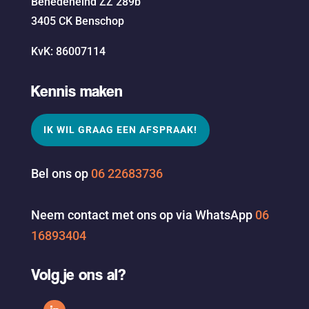
Benedeneind ZZ 289b
3405 CK Benschop
KvK: 86007114
Kennis maken
IK WIL GRAAG EEN AFSPRAAK!
Bel ons op
06 22683736
Neem contact met ons op via WhatsApp
06
16893404
Volg je ons al?