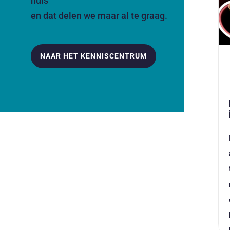
huis
en dat delen we maar al te graag.
NAAR HET KENNISCENTRUM