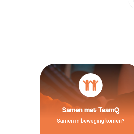
Samen met TeamQ
Samen in beweging komen?