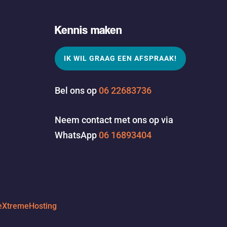
Kennis maken
IK WIL GRAAG EEN AFSPRAAK!
Bel ons op
06 22683736
Neem contact met ons op via
WhatsApp
06 16893404
eXtremeHosting