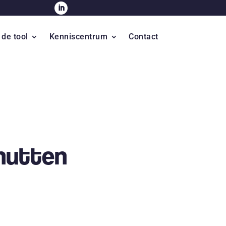
 de tool
Kenniscentrum
Contact
enutten