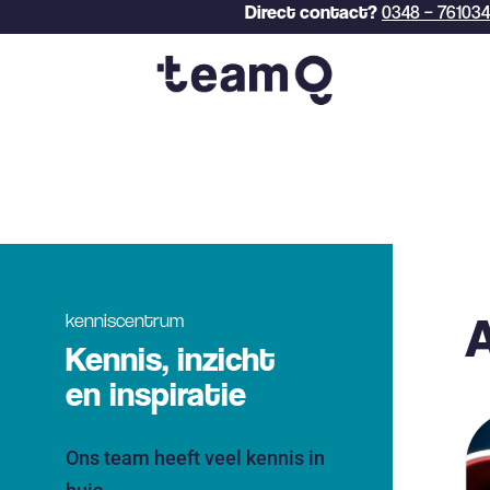
Direct contact?
0348 – 761034
A
kenniscentrum
Kennis, inzicht
en inspiratie
Ons team heeft veel kennis in