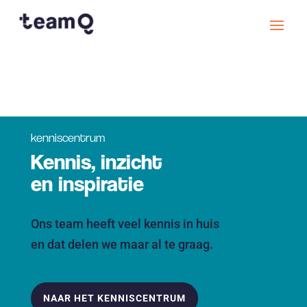
kenniscentrum
Kennis, inzicht
en inspiratie
Ons team heeft veel kennis in huis
en dat delen we maar al te graag.
NAAR HET KENNISCENTRUM