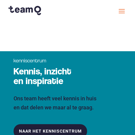
kenniscentrum
Kennis, inzicht
en inspiratie
Ons team heeft veel kennis in huis
en dat delen we maar al te graag.
NAAR HET KENNISCENTRUM